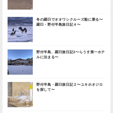
冬の羅臼でオオワシクルーズ船に乗る〜
羅臼・野付半島旅日記４〜
野付半島、羅臼旅日記3〜らうす第一ホテ
ルに泊まる〜
野付半島・羅臼旅日記２〜ユキホオジロ
を探して〜