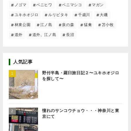
ノゴマ
ベニヒワ
ベニマシコ
マガン
ユキホオジロ
ルリビタキ
千歳川
大磯
林東公園
江ノ島
泉の森
猛禽
苫小牧
道外
道外、江ノ島
長沼
人気記事
野付半島・羅臼旅日記２〜ユキホオジロ
を探して〜
憧れのサンコウチョウ・・・神奈川と東
京にて