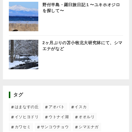
野付半島・羅臼旅日記１〜ユキホオジロ
を探して〜
2ヶ月ぶりの苫小牧北大研究林にて、シマ
エナがなど
タグ
はまなすの丘
アオバト
イスカ
イソヒヨドリ
ウトナイ湖
オオルリ
カワセミ
サンコウチョウ
シマエナガ