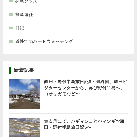
探鳥グッズ
探鳥遠征
日記
道外でのバードウォッチング
新着記事
羅臼・野付半島旅日記6・最終回。羅臼ビ
ジターセンターから、再び野付半島へ、
コオリガモなど〜
走古丹にて、ハギマシコとハマシギ〜羅
臼・野付半島旅日記5〜