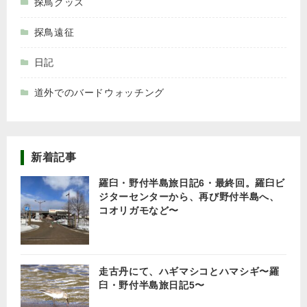
探鳥グッズ
探鳥遠征
日記
道外でのバードウォッチング
新着記事
羅臼・野付半島旅日記6・最終回。羅臼ビ
ジターセンターから、再び野付半島へ、
コオリガモなど〜
走古丹にて、ハギマシコとハマシギ〜羅
臼・野付半島旅日記5〜