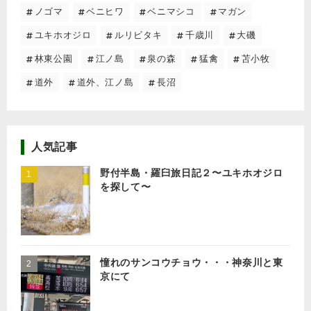
ノゴマ
ベニヒワ
ベニマシコ
マガン
ユキホオジロ
ルリビタキ
千歳川
大磯
林東公園
江ノ島
泉の森
猛禽
苫小牧
道外
道外、江ノ島
長沼
人気記事
野付半島・羅臼旅日記２〜ユキホオジロ
を探して〜
憧れのサンコウチョウ・・・神奈川と東
京にて