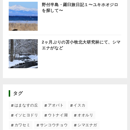
野付半島・羅臼旅日記１〜ユキホオジロ
を探して〜
2ヶ月ぶりの苫小牧北大研究林にて、シマ
エナがなど
タグ
はまなすの丘
アオバト
イスカ
イソヒヨドリ
ウトナイ湖
オオルリ
カワセミ
サンコウチョウ
シマエナガ