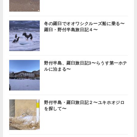
冬の羅臼でオオワシクルーズ船に乗る〜
羅臼・野付半島旅日記４〜
野付半島、羅臼旅日記3〜らうす第一ホテ
ルに泊まる〜
野付半島・羅臼旅日記２〜ユキホオジロ
を探して〜