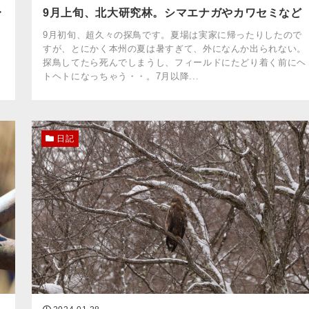
〜
9月上旬、北大研究林。シマエナガやカワセミなど
9月初旬、超久々の探鳥です。夏場は実家に帰ったりしたので
。
すが、とにかく本州の夏は暑すぎて、外になんか出られない。
、
探鳥してたら死んでしまうし、フィールドにたどり着く前にヘ
トヘトになっちゃう・・。7月以降...
日記