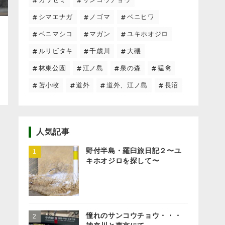
シマエナガ
ノゴマ
ベニヒワ
ベニマシコ
マガン
ユキホオジロ
ルリビタキ
千歳川
大磯
林東公園
江ノ島
泉の森
猛禽
苫小牧
道外
道外、江ノ島
長沼
人気記事
野付半島・羅臼旅日記２〜ユ
キホオジロを探して〜
憧れのサンコウチョウ・・・