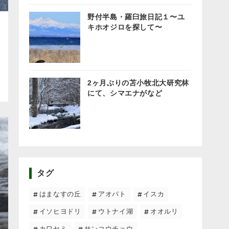
野付半島・羅臼旅日記１〜ユ
キホオジロを探して〜
2ヶ月ぶりの苫小牧北大研究林
にて、シマエナがなど
タグ
はまなすの丘
アオバト
イスカ
イソヒヨドリ
ウトナイ湖
オオルリ
カワセミ
サンコウチョウ