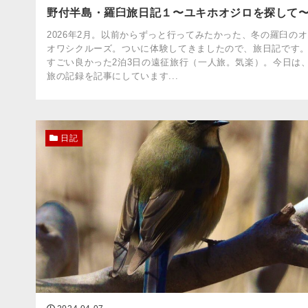
野付半島・羅臼旅日記１〜ユキホオジロを探して
2026年2月。以前からずっと行ってみたかった、冬の羅臼のオ
オワシクルーズ。ついに体験してきましたので、旅日記です
すごい良かった2泊3日の遠征旅行（一人旅。気楽）。今日は
旅の記録を記事にしています...
日記