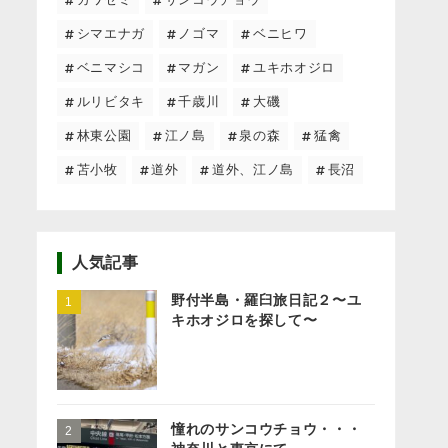
シマエナガ
ノゴマ
ベニヒワ
ベニマシコ
マガン
ユキホオジロ
ルリビタキ
千歳川
大磯
林東公園
江ノ島
泉の森
猛禽
苫小牧
道外
道外、江ノ島
長沼
人気記事
野付半島・羅臼旅日記２〜ユ
キホオジロを探して〜
憧れのサンコウチョウ・・・