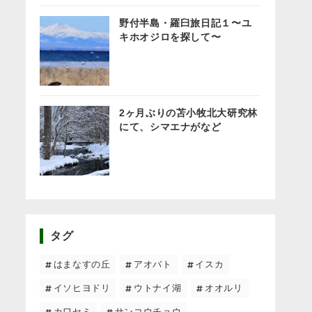
野付半島・羅臼旅日記１〜ユ
キホオジロを探して〜
2ヶ月ぶりの苫小牧北大研究林
にて、シマエナがなど
タグ
はまなすの丘
アオバト
イスカ
イソヒヨドリ
ウトナイ湖
オオルリ
カワセミ
サンコウチョウ