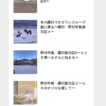
記5〜
冬の羅臼でオオワシクルーズ
船に乗る〜羅臼・野付半島旅
日記４〜
野付半島、羅臼旅日記3〜らう
す第一ホテルに泊まる〜
野付半島・羅臼旅日記２〜ユ
キホオジロを探して〜