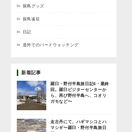
探鳥グッズ
探鳥遠征
日記
道外でのバードウォッチング
新着記事
羅臼・野付半島旅日記6・最終
回。羅臼ビジターセンターか
ら、再び野付半島へ、コオリ
ガモなど〜
走古丹にて、ハギマシコとハ
マシギ〜羅臼・野付半島旅日