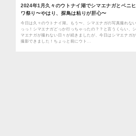
2024年1月久々のウトナイ湖でシマエナガとベニ
ワ祭り〜やはり、探鳥は粘りが肝心〜
今日は久々のウトナイ湖。もう〜、シマエナガの写真撮れな
っっ！シマエナガどっか行っちゃったの？？と言うくらい、
マエナガが撮れない日々が続きましたが、今日はシマエナガ
撮影できました！ちょっと前にウト...