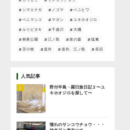
シマエナガ
ノゴマ
ベニヒワ
ベニマシコ
マガン
ユキホオジロ
ルリビタキ
千歳川
大磯
林東公園
江ノ島
泉の森
猛禽
苫小牧
道外
道外、江ノ島
長沼
人気記事
野付半島・羅臼旅日記２〜ユ
キホオジロを探して〜
憧れのサンコウチョウ・・・