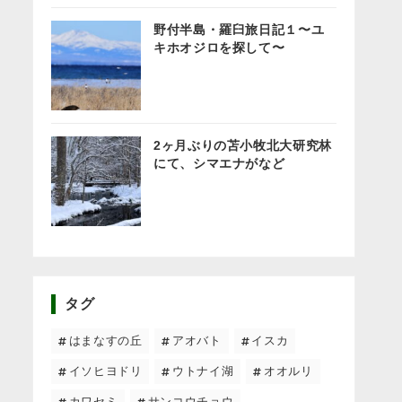
野付半島・羅臼旅日記１〜ユ
キホオジロを探して〜
2ヶ月ぶりの苫小牧北大研究林
にて、シマエナがなど
タグ
はまなすの丘
アオバト
イスカ
イソヒヨドリ
ウトナイ湖
オオルリ
カワセミ
サンコウチョウ