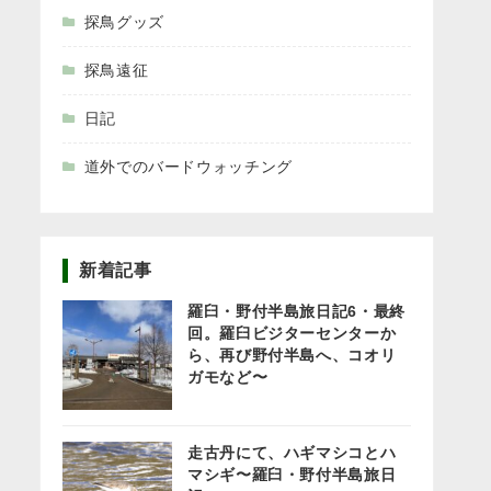
探鳥グッズ
探鳥遠征
日記
道外でのバードウォッチング
新着記事
羅臼・野付半島旅日記6・最終
回。羅臼ビジターセンターか
ら、再び野付半島へ、コオリ
ガモなど〜
走古丹にて、ハギマシコとハ
マシギ〜羅臼・野付半島旅日