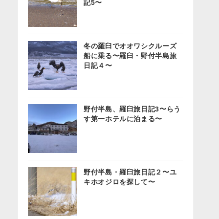
記5〜
冬の羅臼でオオワシクルーズ
船に乗る〜羅臼・野付半島旅
日記４〜
野付半島、羅臼旅日記3〜らう
す第一ホテルに泊まる〜
野付半島・羅臼旅日記２〜ユ
キホオジロを探して〜