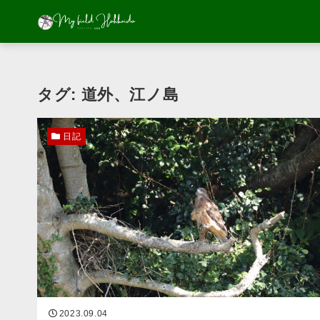
タグ:
道外、江ノ島
日記
2023.09.04