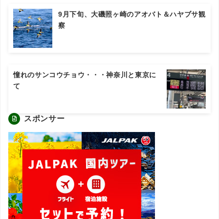
9月下旬、大磯照ヶ崎のアオバト＆ハヤブサ観
察
憧れのサンコウチョウ・・・神奈川と東京に
て
スポンサー