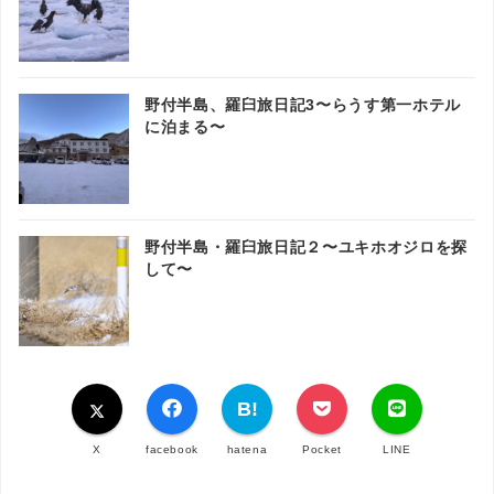
野付半島、羅臼旅日記3〜らうす第一ホテル
に泊まる〜
野付半島・羅臼旅日記２〜ユキホオジロを探
して〜
X
facebook
hatena
Pocket
LINE