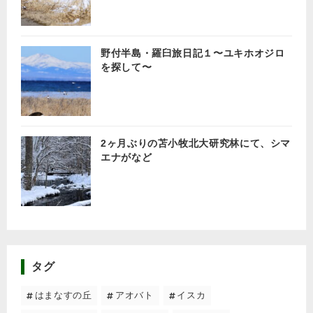
野付半島・羅臼旅日記１〜ユキホオジロ
を探して〜
2ヶ月ぶりの苫小牧北大研究林にて、シマ
エナがなど
タグ
はまなすの丘
アオバト
イスカ