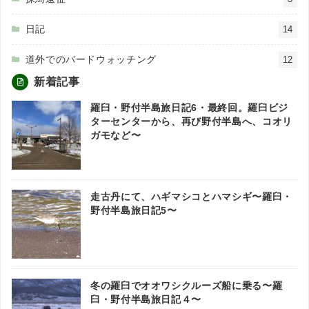
日記
14
道外でのバードウォッチング
12
新着記事
羅臼・野付半島旅日記6・最終回。羅臼ビジ
ターセンターから、再び野付半島へ、コオリ
ガモなど〜
走古丹にて、ハギマシコとハマシギ〜羅臼・
野付半島旅日記5〜
冬の羅臼でオオワシクルーズ船に乗る〜羅
臼・野付半島旅日記４〜