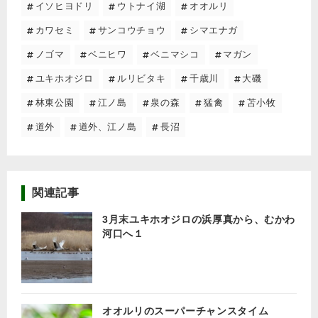
イソヒヨドリ
ウトナイ湖
オオルリ
カワセミ
サンコウチョウ
シマエナガ
ノゴマ
ベニヒワ
ベニマシコ
マガン
ユキホオジロ
ルリビタキ
千歳川
大磯
林東公園
江ノ島
泉の森
猛禽
苫小牧
道外
道外、江ノ島
長沼
関連記事
3月末ユキホオジロの浜厚真から、むかわ
河口へ１
オオルリのスーパーチャンスタイム