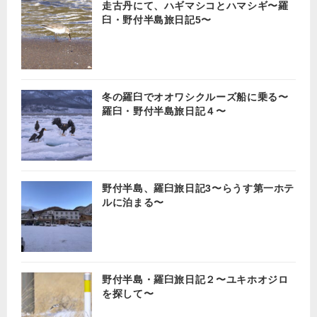
走古丹にて、ハギマシコとハマシギ〜羅
臼・野付半島旅日記5〜
冬の羅臼でオオワシクルーズ船に乗る〜
羅臼・野付半島旅日記４〜
野付半島、羅臼旅日記3〜らうす第一ホテ
ルに泊まる〜
野付半島・羅臼旅日記２〜ユキホオジロ
を探して〜