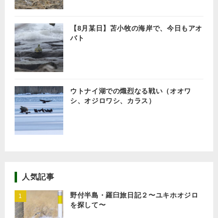
【8月某日】苫小牧の海岸で、今日もアオ
バト
ウトナイ湖での熾烈なる戦い（オオワ
シ、オジロワシ、カラス）
人気記事
野付半島・羅臼旅日記２〜ユキホオジロ
を探して〜