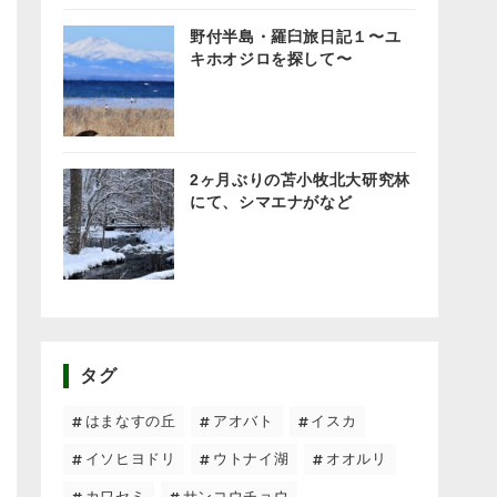
野付半島・羅臼旅日記１〜ユ
キホオジロを探して〜
2ヶ月ぶりの苫小牧北大研究林
にて、シマエナがなど
タグ
はまなすの丘
アオバト
イスカ
イソヒヨドリ
ウトナイ湖
オオルリ
カワセミ
サンコウチョウ