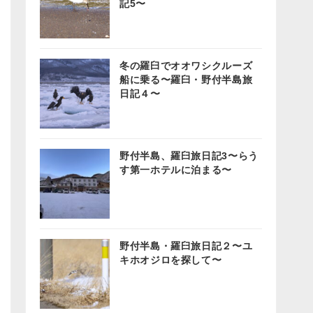
記5〜
冬の羅臼でオオワシクルーズ
船に乗る〜羅臼・野付半島旅
日記４〜
野付半島、羅臼旅日記3〜らう
す第一ホテルに泊まる〜
野付半島・羅臼旅日記２〜ユ
キホオジロを探して〜