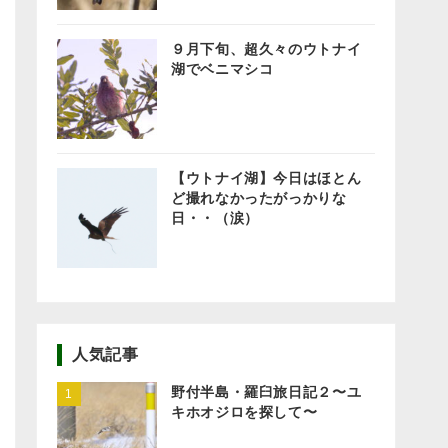
９月下旬、超久々のウトナイ
湖でベニマシコ
【ウトナイ湖】今日はほとん
ど撮れなかったがっかりな
日・・（涙）
人気記事
野付半島・羅臼旅日記２〜ユ
キホオジロを探して〜