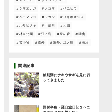
シマエナガ
ノゴマ
ベニヒワ
ベニマシコ
マガン
ユキホオジロ
ルリビタキ
千歳川
大磯
林東公園
江ノ島
泉の森
猛禽
苫小牧
道外
道外、江ノ島
長沼
関連記事
然別湖にナキウサギを見に行
ってきました
野付半島・羅臼旅日記２〜ユ