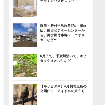
キホオジロを探して〜
羅臼・野付半島旅日記6・最終
回。羅臼ビジターセンターか
ら、再び野付半島へ、コオリ
ガモなど〜
6月下旬、千歳川沿いで、キビ
タキやオオルリなど
【ルリビタキ】4月初旬近所の
公園にて、アイドルの旅立ち