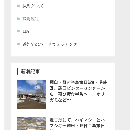
探鳥グッズ
探鳥遠征
日記
道外でのバードウォッチング
新着記事
羅臼・野付半島旅日記6・最終
回。羅臼ビジターセンターか
ら、再び野付半島へ、コオリ
ガモなど〜
走古丹にて、ハギマシコとハ
マシギ〜羅臼・野付半島旅日