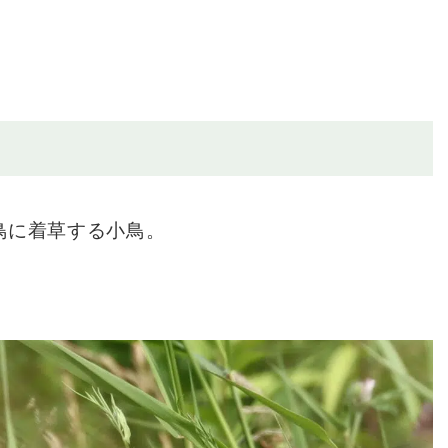
鳥に着草する小鳥。